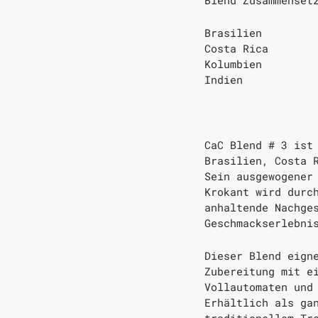
Brasilien
Costa Rica
Kolumbien
Indien
CaC Blend # 3 ist
Brasilien, Costa 
Sein ausgewogener
Krokant wird durc
anhaltende Nachge
Geschmackserlebni
Dieser Blend eign
Zubereitung mit e
Vollautomaten und
Erhältlich als ga
traditionellem Tr